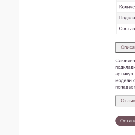
Количе
Подкла
Состав
Описа
Слюнявчи
подкладк
артикул
модели 
попадает
Отзы
Остав