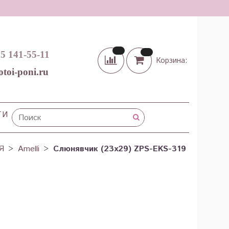
65 141-55-11
Корзина:
otoi-poni.ru
ТИ
Я
Amelli
Слюнявчик (23х29) ZPS-EKS-319