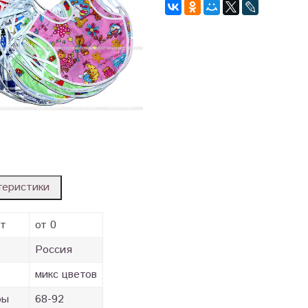
теристики
ст
от 0
Россия
микс цветов
ры
68-92