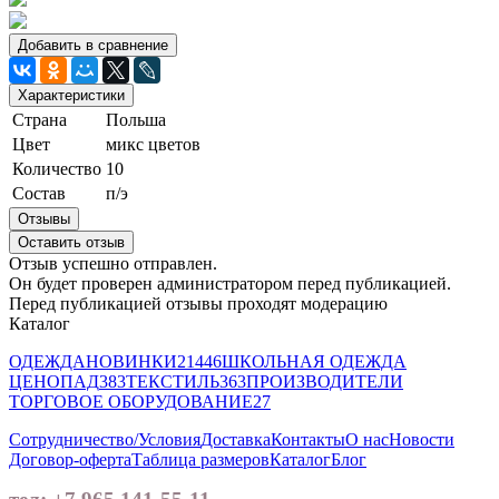
Добавить в сравнение
Характеристики
Страна
Польша
Цвет
микс цветов
Количество
10
Состав
п/э
Отзывы
Оставить отзыв
Отзыв успешно отправлен.
Он будет проверен администратором перед публикацией.
Перед публикацией отзывы проходят модерацию
Каталог
ОДЕЖДА
НОВИНКИ
21446
ШКОЛЬНАЯ ОДЕЖДА
ЦЕНОПАД
383
ТЕКСТИЛЬ
363
ПРОИЗВОДИТЕЛИ
ТОРГОВОЕ ОБОРУДОВАНИЕ
27
Сотрудничество/Условия
Доставка
Контакты
О нас
Новости
Договор-оферта
Таблица размеров
Каталог
Блог