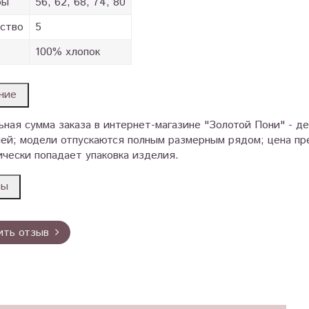
ры
56, 62, 68, 74, 80
ство
5
100% хлопок
ние
ная сумма заказа в интернет-магазине "Золотой Пони" - д
ей; модели отпускаются полным размерным рядом; цена пре
чески попадает упаковка изделия.
вы
ить отзыв