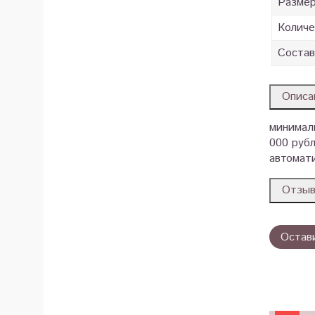
Разме
Количе
Состав
Описа
минималь
000 рубл
автомати
Отзы
Остав