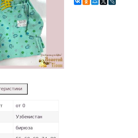
теристики
ст
от 0
Узбекистан
бирюза