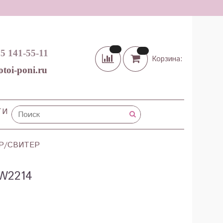
65 141-55-11
Корзина:
otoi-poni.ru
ТИ
Р/СВИТЕР
W2214